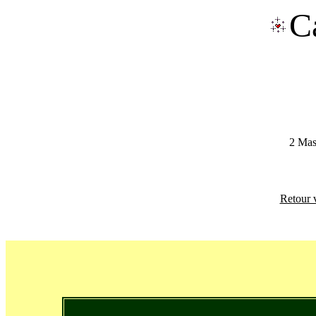
C
2 Mas
Retour v