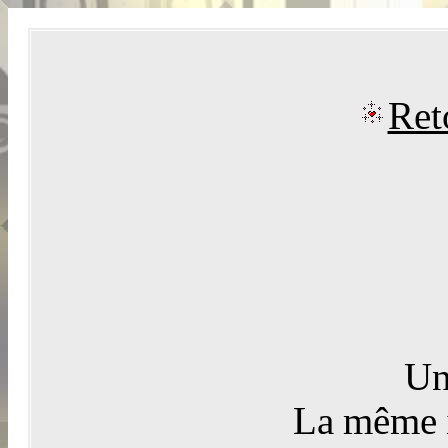
Ret
Un
La même i